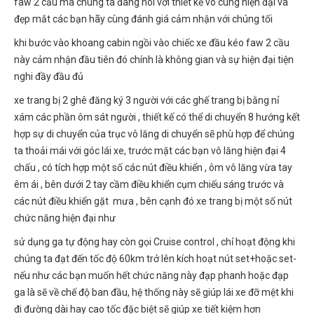
faw 2 cầu mà chúng ta đang nói với thiết kế vô cùng hiện đại và
đẹp mắt các bạn hãy cùng đánh giá cảm nhận với chúng tối
khi bước vào khoang cabin ngồi vào chiếc xe đầu kéo faw 2 cầu
này cảm nhận đầu tiên đó chính là không gian và sự hiện đại tiện
nghi đầy đầu đủ
xe trang bị 2 ghê đăng ký 3 người với các ghế trang bị bằng nỉ
xám các phần ôm sát người , thiết kế có thể di chuyển 8 hướng kết
hợp sự di chuyển của trục vô lăng di chuyển sẽ phù hợp để chúng
ta thoải mái với góc lái xe, trước mặt các bạn vô lăng hiện đại 4
chấu , có tích hợp một số các nút điều khiển , ôm vô lăng vừa tay
êm ái , bên dưới 2 tay cầm điều khiển cụm chiếu sáng trước và
các nút điều khiển gặt mưa , bên cạnh đó xe trang bị một số nút
chức năng hiện đại như
sử dụng ga tự động hay còn gọi Cruise control , chỉ hoạt động khi
chúng ta đạt đến tốc độ 60km trở lên kích hoạt nút set+hoặc set-
nếu như các bạn muốn hết chức năng này đạp phanh hoặc đạp
ga là sẽ về chế độ ban đầu, hệ thống này sẽ giúp lái xe đỡ mệt khi
đi đường dài hay cao tốc đặc biệt sẽ giúp xe tiết kiệm hơn