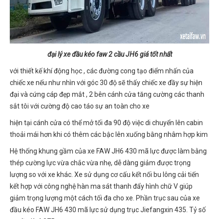
đại lý xe đầu kéo faw 2 cầu JH6 giá tốt nhất
với thiết kế khí động học , các đường cong tạo điểm nhấn của
chiếc xe nếu như nhìn với góc 30 độ sẽ thấy chiếc xe đầy sự hiện
đại và cứng cáp đẹp mắt , 2 bên cánh cửa tăng cường các thanh
sắt tôi với cường độ cao táo sự an toàn cho xe
hiện tại cánh cửa có thể mở tối đa 90 độ việc di chuyển lên cabin
thoải mái hơn khi có thêm các bậc lên xuống bằng nhâm hợp kim
Hệ thống khung gầm của xe FAW JH6 430 mã lực được làm bằng
thép cường lực vừa chắc vừa nhẹ, dễ dàng giảm được trọng
lượng so với xe khác. Xe sử dụng cơ cấu kết nối bu lông cải tiến
kết hợp với công nghệ hàn ma sát thanh đẩy hình chữ V giúp
giảm trọng lượng một cách tối đa cho xe. Phần trục sau của xe
đầu kéo FAW JH6 430 mã lực sử dụng trục Jiefangxin 435. Tỷ số