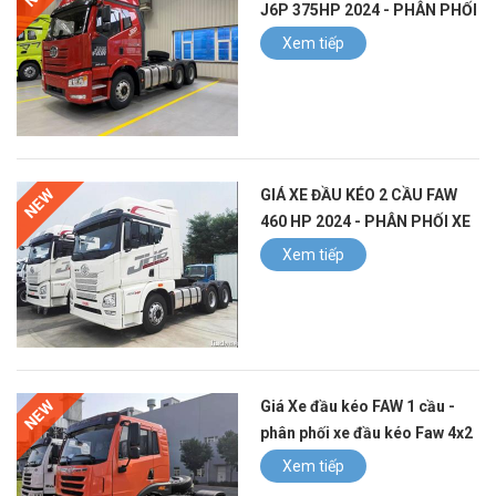
J6P 375HP 2024 - PHÂN PHỐI
XE FAW TẠI VIỆT NAM
Xem tiếp
0982413688
NEW
GIÁ XE ĐẦU KÉO 2 CẦU FAW
460 HP 2024 - PHÂN PHỐI XE
ĐẦU KÉO FAW JH6
Xem tiếp
0982.413.688
NEW
Giá Xe đầu kéo FAW 1 cầu -
phân phối xe đầu kéo Faw 4x2
260hp 2024 tại Việt Nam
Xem tiếp