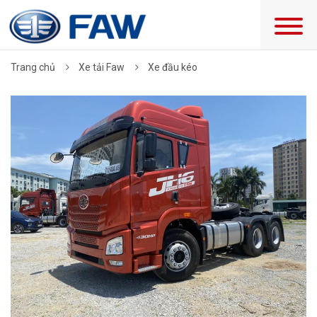
Trang chủ
Xe tải Faw
Xe đầu kéo