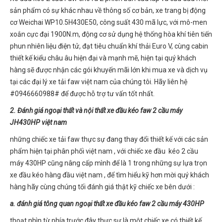
sản phẩm có sự khác nhau về thông số cơ bản, xe trang bị động
cơ Weichai WP10.5H430E50, công suất 430 mã lực, với mô-men
xoắn cực đại 1900N.m, động cơ sử dụng hệ thống hòa khí tiên tiến
phun nhiên liệu điện tử, đạt tiêu chuẩn khí thải Euro V, cùng cabin
thiết kế kiểu châu âu hiện đại và mạnh mẽ, hiện tại quý khách
hàng sẽ được nhận các gói khuyến mãi lớn khi mua xe và dịch vụ
tại các đại lý xe tải faw việt nam của chúng tôi. Hãy liên hệ
#0946660988# để được hỗ trợ tư vấn tốt nhất.
2. Đánh giá ngoại thất và nội thất xe đầu kéo faw 2 cầu máy
JH430HP việt nam
những chiếc xe tải faw thực sự đang thay đổi thiết kế với các sản
phẩm hiện tại phân phối việt nam , với chiếc xe đầu kéo 2 cầu
máy 430HP cũng nâng cấp mình để là 1 trong những sự lựa trọn
xe đầu kéo hàng đầu việt nam , để tìm hiểu kỹ hơn mời quý khách
hàng hãy cùng chúng tối đánh giá thật kỹ chiếc xe bên dưới :
a. đánh giá tông quan ngoại thất xe đầu kéo faw 2 cầu máy 430HP
thoạt nhìn từ phía trước đây thực sự là một chiếc xe có thiết kế