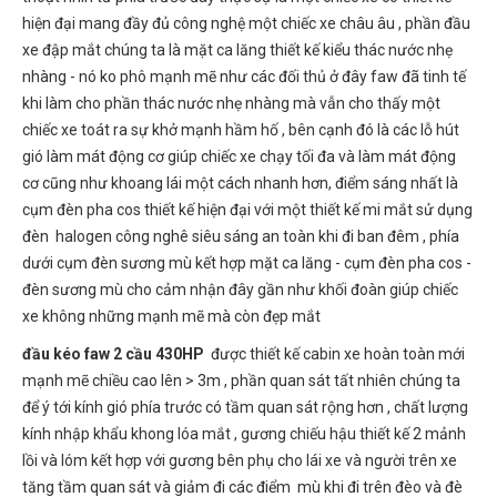
hiện đại mang đầy đủ công nghệ một chiếc xe châu âu , phần đầu
xe đập mắt chúng ta là mặt ca lăng thiết kế kiểu thác nước nhẹ
nhàng - nó ko phô mạnh mẽ như các đối thủ ở đây faw đã tinh tế
khi làm cho phần thác nước nhẹ nhàng mà vẫn cho thấy một
chiếc xe toát ra sự khở mạnh hầm hố , bên cạnh đó là các lỗ hút
gió làm mát động cơ giúp chiếc xe chạy tối đa và làm mát động
cơ cũng như khoang lái một cách nhanh hơn, điểm sáng nhất là
cụm đèn pha cos thiết kế hiện đại với một thiết kế mi mắt sử dụng
đèn halogen công nghê siêu sáng an toàn khi đi ban đêm , phía
dưới cụm đèn sương mù kết hợp mặt ca lăng - cụm đèn pha cos -
đèn sương mù cho cảm nhận đây gần như khối đoàn giúp chiếc
xe không những mạnh mẽ mà còn đẹp mắt
đầu kéo faw 2 cầu 430HP
được thiết kế cabin xe hoàn toàn mới
mạnh mẽ chiều cao lên > 3m , phần quan sát tất nhiên chúng ta
để ý tới kính gió phía trước có tầm quan sát rộng hơn , chất lượng
kính nhập khẩu khong lóa mắt , gương chiếu hậu thiết kế 2 mảnh
lồi và lóm kết hợp với gương bên phụ cho lái xe và người trên xe
tăng tầm quan sát và giảm đi các điểm mù khi đi trên đèo và đè