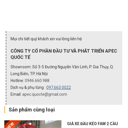
Mọi chi tiết quý khách xin vui lòng liên hệ
CÔNG TY CỔ PHẦN ĐẦU TƯ VÀ PHÁT TRIỂN APEC
QUỐC TẾ
Showroom: Số 3-5 Đường Nguyễn Văn Linh, P. Gia Thụy, Q.
Long Biên, TP. Hà Nội
Hotline:
0946.660.988
Dịch vụ & phụ tùng :
097
.663 0022
Email:
apec.quocte@gmail.com
Sản phẩm cùng loại
NEW
GIÁ XE ĐẦU KÉO FAW 2 CẦU