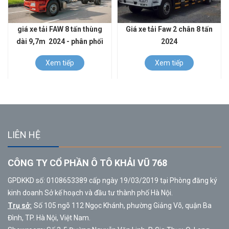
giá xe tải FAW 8 tấn thùng
Giá xe tải Faw 2 chân 8 tấn
dài 9,7m 2024 - phân phối
2024
xe tải faw 8 tấn tại việt nam
Xem tiếp
Xem tiếp
LIÊN HỆ
CÔNG TY CỔ PHẦN Ô TÔ KHẢI VŨ 768
GPDKKD số: 0108653389 cấp ngày 19/03/2019 tại Phòng đăng ký
kinh doanh Sở kế hoạch và đầu tư thành phố Hà Nội.
Trụ sở:
Số 105 ngõ 112 Ngọc Khánh, phường Giảng Võ, quận Ba
Đình, TP. Hà Nội, Việt Nam.