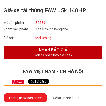
Giá·xe tải thùng FAW J5k 140HP
Mã sản phẩm
S0580
Nhóm sản phẩm
Xe tải thùng hạng nhẹ
Giá bán
Mời liên hệ
NHẬN
BÁO GIÁ
Liên hệ nhận báo giá ngay
FAW VIỆT NAM - CN HÀ NỘI
Save
Thông tin về sản phẩm
Để lại tin nhắn