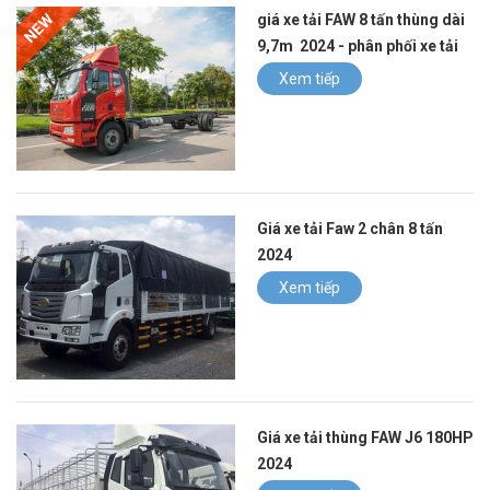
NEW
giá xe tải FAW 8 tấn thùng dài
9,7m 2024 - phân phối xe tải
faw 8 tấn tại việt nam
Xem tiếp
Giá xe tải Faw 2 chân 8 tấn
2024
Xem tiếp
Giá xe tải thùng FAW J6 180HP
2024